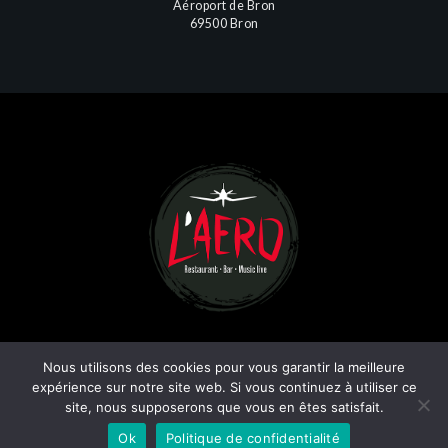
Aéroport de Bron
69500 Bron
Nous utilisons des cookies pour vous garantir la meilleure
expérience sur notre site web. Si vous continuez à utiliser ce
site, nous supposerons que vous en êtes satisfait.
ACCUEIL
PARTENAIRES
CONTACT
MENTIONS LÉGALES
© 2022 L’AÉRO
Ok
Politique de confidentialité