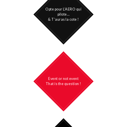
Opte pour L’AERO qui
pilote…
& T’auras la cote !
Event or not event
That is the question !