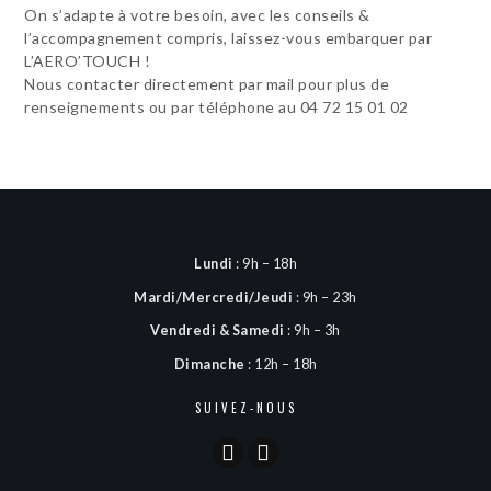
On s’adapte à votre besoin, avec les conseils &
l’accompagnement compris, laissez-vous embarquer par
L’AERO’TOUCH !
Nous contacter directement par mail pour plus de
renseignements ou par téléphone au 04 72 15 01 02
Lundi
: 9h – 18h
Mardi/Mercredi/Jeudi
: 9h – 23h
Vendredi & Samedi
: 9h – 3h
Dimanche
: 12h – 18h
SUIVEZ-NOUS